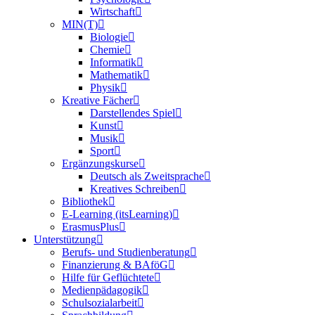
Wirtschaft
MIN(T)
Biologie
Chemie
Informatik
Mathematik
Physik
Kreative Fächer
Darstellendes Spiel
Kunst
Musik
Sport
Ergänzungskurse
Deutsch als Zweitsprache
Kreatives Schreiben
Bibliothek
E‑Learning (itsLearning)
ErasmusPlus
Unterstützung
Berufs- und Studienberatung
Finanzierung & BAföG
Hilfe für Geflüchtete
Medienpädagogik
Schulsozialarbeit