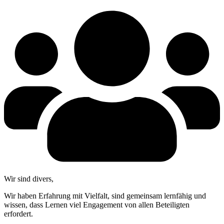
Wir sind divers,
Wir haben Erfah­rung mit Viel­falt, sind gemein­sam lern­fä­hig und
wis­sen, dass Ler­nen viel Enga­ge­ment von allen Betei­lig­ten
erfordert.