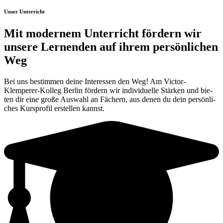
Unser Unterricht
Mit modernem Unterricht fördern wir
unsere Lernenden auf ihrem persönlichen
Weg
Bei uns bestim­men dei­ne Inter­es­sen den Weg! Am Victor-
Klemperer-Kolleg Ber­lin för­dern wir indi­vi­du­el­le Stär­ken und bie­
ten dir eine gro­ße Aus­wahl an Fächern, aus denen du dein per­sön­li­
ches Kurs­pro­fil erstel­len kannst.