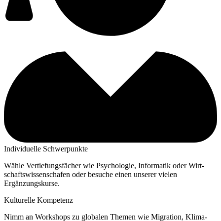
Indi­vi­du­el­le Schwerpunkte
Wäh­le Ver­tie­fungs­fä­cher wie Psy­cho­lo­gie, Infor­ma­tik oder Wirt­
schafts­wis­sen­scha­fen oder besu­che einen unse­rer vie­len
Ergänzungskurse.
Kul­tu­rel­le Kompetenz
Nimm an Work­shops zu glo­ba­len The­men wie Migra­ti­on, Kli­ma­