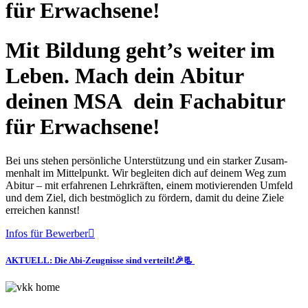
für Erwachsene!
Mit Bildung geht’s weiter im
Leben. Mach
dein Abitur
deinen MSA
dein Fachabitur
für Erwachsene!
Bei uns ste­hen per­sön­li­che Unter­stüt­zung und ein star­ker Zusam­
men­halt im Mit­tel­punkt. Wir beglei­ten dich auf dei­nem Weg zum
Abitur – mit erfah­re­nen Lehr­kräf­ten, einem moti­vie­ren­den Umfeld
und dem Ziel, dich best­mög­lich zu för­dern, damit du dei­ne Zie­le
errei­chen kannst!
Infos für Bewerber
AKTUELL: Die Abi-Zeugnisse sind verteilt!🎉📃