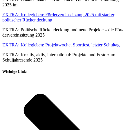
2025 im
EXTRA: Kollegleben: Fördervereinssitzung 2025 mit starker
politischer Rückendeckung
EXTRA: Poli­ti­sche Rücken­de­ckung und neue Pro­jek­te – die För­
der­ver­eins­sit­zung 2025
EXTRA: Kollegleben: Projektwoche, Sportfest, letzter Schultag
EXTRA: Krea­tiv, aktiv, inter­na­tio­nal: Pro­jek­te und Fes­te zum
Schul­jah­res­en­de 2025
Wichtige Links