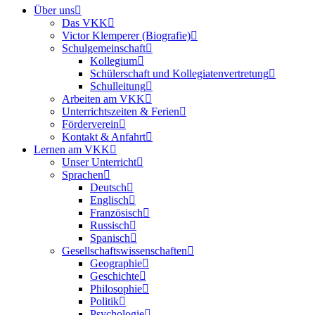
Über uns
Das VKK
Victor Klemperer (Biografie)
Schulgemeinschaft
Kollegium
Schülerschaft und Kollegiatenvertretung
Schulleitung
Arbeiten am VKK
Unterrichtszeiten & Ferien
Förderverein
Kontakt & Anfahrt
Lernen am VKK
Unser Unterricht
Sprachen
Deutsch
Englisch
Französisch
Russisch
Spanisch
Gesellschaftswissenschaften
Geographie
Geschichte
Philosophie
Politik
Psychologie