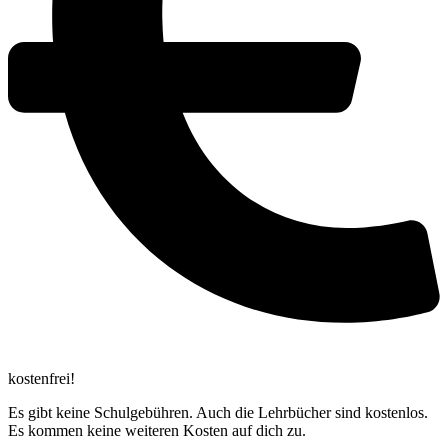
kostenfrei!
Es gibt kei­ne Schul­ge­büh­ren. Auch die Lehr­bü­cher sind kos­ten­los.
Es kom­men kei­ne wei­te­ren Kos­ten auf dich zu.