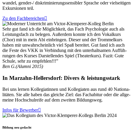
wan­del, gender-/ dis­kri­mi­nie­rungs­sen­si­bler Spra­che oder viel­sei­ti­gen
Exkur­sio­nen teil.
Zu den Fachbereichen
Sehr gut fand ich die Mög­lich­keit, das Fach Psy­cho­lo­gie auch als
Leis­tungs­fach zu bele­gen. Außer­dem konn­te ich den Vokal­kurs
(Chor) mit in mein Abi ein­brin­gen. Die­ser und der Trom­mel­kurs
haben mir unwahr­schein­lich viel Spaß berei­tet. Gut fand ich auch
die Fes­te des VKK in Ver­bin­dung mit den unter­halt­sa­men Auf­füh­
run­gen des Kur­ses Dar­stel­len­des Spiel (Thea­ter­kurs). Fazit: Gute
Schu­le, sehr zu empfehlen!!!”
Ben G.
(Alum­ni 2015)
In Marzahn-Hellersdorf: Divers & leistungsstark
Bei uns ler­nen Kol­le­gia­tin­nen und Kol­le­gia­ten aus rund 40 Natio­na­
li­tä­ten. Sie alle haben das glei­che Ziel: das Fach­ab­itur oder die all­ge­
mei­ne Hoch­schul­rei­fe auf dem zwei­ten Bildungsweg.
Infos für Bewerber
Bildung neu gedacht