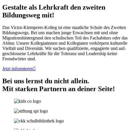
Gestalte als Lehrkraft den zweiten
Bildungsweg mit!
Das Victor-Klemperer-Kolleg ist eine staat­li­che Schu­le des Zwei­ten
Bil­dungs­wegs. Bei uns machen jun­ge Erwach­sen mit und ohne
Migra­ti­ons­hin­ter­grund den schu­li­schen Teil des Fach­ab­iturs oder das
Abitur. Unse­re Kol­le­gia­tin­nen und Kol­le­gia­ten ver­kör­pern kul­tu­rel­le
Viel­falt und Diver­si­tät. Wir suchen qua­li­fi­zier­te, enga­gier­te und auf­
ge­schlos­se­ne Lehr­kräf­te für die Tole­ranz und Lea­der­ship kei­ne
Fremd­wör­ter sind.
Jetzt infor­mie­ren
Bei uns lernst du nicht allein.
Mit starken Partnern an deiner Seite!