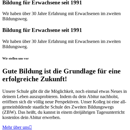
Bildung für Erwachsene seit 1991
Wir haben über 30 Jah­re Erfah­rung mit Erwach­se­nen im zwei­ten
Bildungsweg.
Bildung für Erwachsene seit 1991
Wir haben über 30 Jah­re Erfah­rung mit Erwach­se­nen im zwei­ten
Bildungsweg.
Wir stellen uns vor
Gute Bildung ist die Grundlage für eine
erfolgreiche Zukunft!
Unse­re Schu­le gibt dir die Mög­lich­keit, noch ein­mal etwas Neu­es in
dei­nem Leben aus­zu­pro­bie­ren. Indem du dein Abitur nach­holst,
eröff­nen sich dir völ­lig neue Per­spek­ti­ven. Unser Kol­leg ist eine all­
ge­mein­bil­den­de staat­li­che Schu­le des Zwei­ten Bil­dungs­wegs
(ZBW). Das heißt, du kannst in einem drei­jäh­ri­gen Tages­un­ter­richt
kos­ten­los dein Abitur erwerben.
Mehr über uns