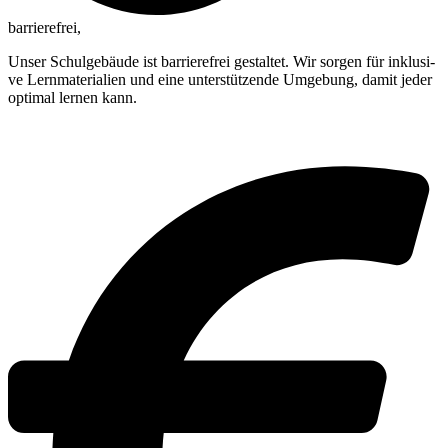
barrierefrei,
Unser Schul­ge­bäu­de ist bar­rie­re­frei gestal­tet. Wir sor­gen für inklu­si­
ve Lern­ma­te­ria­li­en und eine unter­stüt­zen­de Umge­bung, damit jeder
opti­mal ler­nen kann.