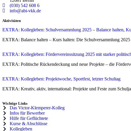
12681 Berlin
(030) 542 608 6
info@abi-vkk.de
Aktivitäten
EXTRA: Kollegleben: Schulversammlung 2025 – Balance halten, Kur
EXTRA: Balan­ce hal­ten – Kurs hal­ten: Die Schul­ver­samm­lung 2025
EXTRA: Kollegleben: Fördervereinssitzung 2025 mit starker politi
EXTRA: Poli­ti­sche Rücken­de­ckung und neue Pro­jek­te – die För­der­ve
EXTRA: Kollegleben: Projektwoche, Sportfest, letzter Schultag
EXTRA: Krea­tiv, aktiv, inter­na­tio­nal: Pro­jek­te und Fes­te zum Schul­ja
Wichtige Links
Das Victor-Klemperer-Kolleg
Infos für Bewerber
Hilfe für Geflüchtete
Kurse & Abschlüsse
Kollegleben