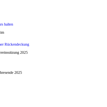
s halten
 im
scher Rückendeckung
r­eins­sit­zung 2025
h­res­en­de 2025