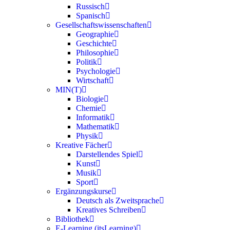
Russisch
Spanisch
Gesellschaftswissenschaften
Geographie
Geschichte
Philosophie
Politik
Psychologie
Wirtschaft
MIN(T)
Biologie
Chemie
Informatik
Mathematik
Physik
Kreative Fächer
Darstellendes Spiel
Kunst
Musik
Sport
Ergänzungskurse
Deutsch als Zweitsprache
Kreatives Schreiben
Bibliothek
E‑Learning (itsLearning)