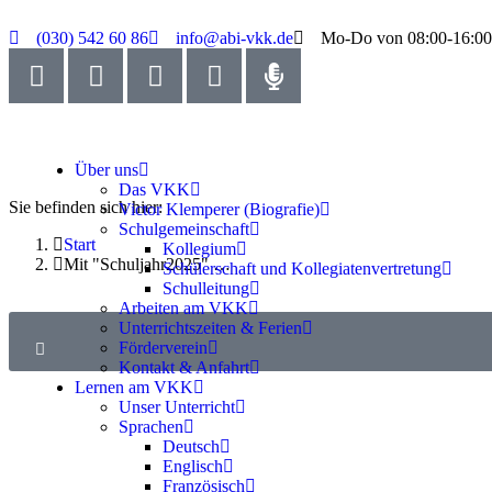
(030) 542 60 86
info@abi-vkk.de
Mo-Do von 08:00-16:00
Über uns
Das VKK
Sie befinden sich hier:
Victor Klemperer (Biografie)
Schulgemeinschaft
Start
Kollegium
Mit "Schuljahr2025" …
Schülerschaft und Kollegiatenvertretung
Schulleitung
Arbeiten am VKK
Unterrichtszeiten & Ferien
Förderverein
Kontakt & Anfahrt
Lernen am VKK
Unser Unterricht
Sprachen
Deutsch
Englisch
Französisch