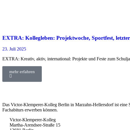
EXTRA: Kollegleben: Projektwoche, Sportfest, letzte
23. Juli 2025
EXTRA: Krea­tiv, aktiv, inter­na­tio­nal: Pro­jek­te und Fes­te zum Schul­ja
mehr erfahren
Das Victor-Klemperer-Kolleg Berlin in Marzahn-Hellersdorf ist eine
Fachabiturs erwerben können.
Victor-Klemperer-Kolleg
Martha-Arendsee-Straße 15